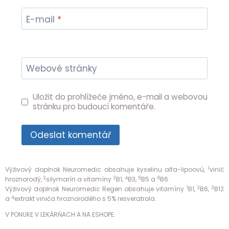
E-mail
*
Webové stránky
Uložit do prohlížeče jméno, e-mail a webovou
stránku pro budoucí komentáře.
1
Výživový doplnok Neuromedic obsahuje kyselinu alfa-lipoovú,
vinič
2
3
4
5
6
hroznorodý,
silymarín a vitamíny
B1,
B3,
B5 a
B6.
1
2
3
Výživový doplnok Neuromedic Regen obsahuje vitamíny
B1,
B6,
B12
4
a
extrakt viniča hroznorodého s 5% resveratrola.
V PONUKE V LEKÁRŇACH A NA ESHOPE.