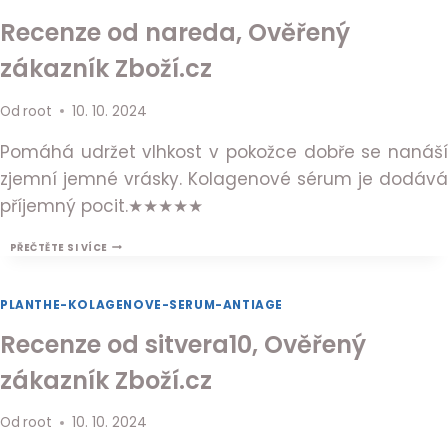
ZBOŽÍ.CZ
Recenze od nareda, Ověřený
zákazník Zboží.cz
Od
root
10. 10. 2024
Pomáhá udržet vlhkost v pokožce dobře se nanáší
zjemní jemné vrásky. Kolagenové sérum je dodává
příjemný pocit.★★★★★
RECENZE
PŘEČTĚTE SI VÍCE
OD
NAREDA,
OVĚŘENÝ
PLANTHE-KOLAGENOVE-SERUM-ANTIAGE
ZÁKAZNÍK
ZBOŽÍ.CZ
Recenze od sitvera10, Ověřený
zákazník Zboží.cz
Od
root
10. 10. 2024