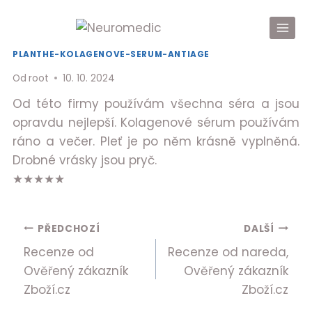
Přeskočit
na
obsah
PLANTHE-KOLAGENOVE-SERUM-ANTIAGE
Od
root
10. 10. 2024
Od této firmy používám všechna séra a jsou
opravdu nejlepší. Kolagenové sérum používám
ráno a večer. Pleť je po něm krásně vyplněná.
Drobné vrásky jsou pryč.
★
★
★
★
★
Navigace
PŘEDCHOZÍ
DALŠÍ
Recenze od
Recenze od nareda,
pro
Ověřený zákazník
Ověřený zákazník
příspěvek
Zboží.cz
Zboží.cz