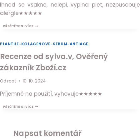
Ihned se vsakne, nelepi, vypina plet, nezpusobuje
alergie★★★★★
RECENZE
PŘEČTĚTE SI VÍCE
OD
SITVERA10,
OVĚŘENÝ
PLANTHE-KOLAGENOVE-SERUM-ANTIAGE
ZÁKAZNÍK
ZBOŽÍ.CZ
Recenze od sylva.v, Ověřený
zákazník Zboží.cz
Od
root
10. 10. 2024
Příjemné na použití, vyhovuje★★★★★
RECENZE
PŘEČTĚTE SI VÍCE
OD
SYLVA.V,
OVĚŘENÝ
ZÁKAZNÍK
ZBOŽÍ.CZ
Napsat komentář