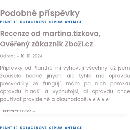
Podobné příspěvky
PLANTHE-KOLAGENOVE-SERUM-ANTIAGE
Recenze od martina.tizkova,
Ověřený zákazník Zboží.cz
Od
root
10. 10. 2024
Přípravky od Planthé mi vyhovují všechny. už jsem
zkoušela hodně jiných, ale tyhle mě opravdu
přesvědčily že fungují. mám po nich pokožku
opravdu hladší a vypnutější, al opravdu chce
používat pravidelně a dlouhodobě.★★★★★
RECENZE
PŘEČTĚTE SI VÍCE
OD
MARTINA.TIZKOVA,
OVĚŘENÝ
PLANTHE-KOLAGENOVE-SERUM-ANTIAGE
ZÁKAZNÍK