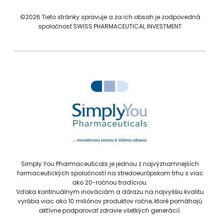
©2026 Tieto stránky spravuje a za ich obsah je zodpovedná
spoločnosť SWISS PHARMACEUTICAL INVESTMENT
...
Simply You Pharmaceuticals je jednou z najvýznamnejších
farmaceutických spoločností na stredoeurópskom trhu s viac
ako 20-ročnou tradíciou.
Vďaka kontinuálnym inováciám a dôrazu na najvyššiu kvalitu
vyrába viac ako 10 miliónov produktov ročne, ktoré pomáhajú
aktívne podporovať zdravie všetkých generácií.